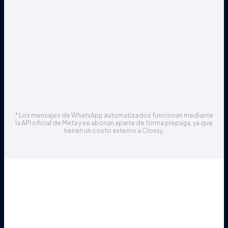
Todo igual a Plan Profesional +
Desarrollos Personalizados
Integraciones vía API
Soporte 24/7 dedicado
Capacitación al equipo
* Los mensajes de WhatsApp automatizados funcionan mediante
la API oficial de Meta y se abonan aparte de forma prepaga, ya que
tienen un costo externo a Cloxsy.