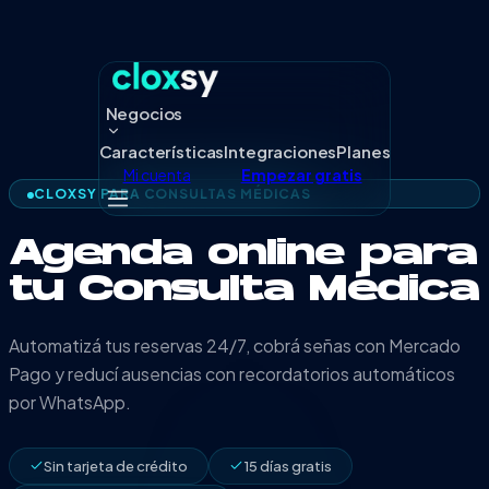
Negocios
Características
Integraciones
Planes
Mi cuenta
Empezar gratis
CLOXSY PARA
CONSULTAS MÉDICAS
Agenda online para
tu Consulta Médica
Automatizá tus reservas 24/7, cobrá señas con Mercado
Pago y reducí ausencias con recordatorios automáticos
por WhatsApp.
Sin tarjeta de crédito
15 días gratis