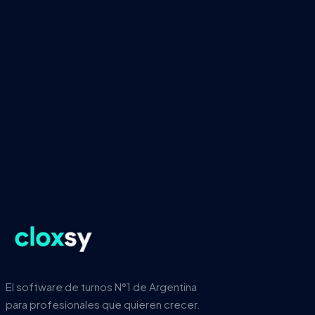
Probá gratis 15 días. Sin vueltas, sin tarjetas
y cancelás cuando quieras.
Empezar Ahora
¿Ya tenés una cuenta?
Iniciá sesión
El software de turnos N°1 de Argentina
para profesionales que quieren crecer.