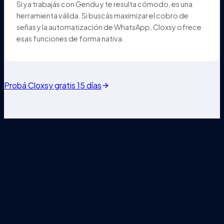
Si ya trabajás con Gendu y te resulta cómodo, es una
herramienta válida. Si buscás maximizar el cobro de
señas y la automatización de WhatsApp, Cloxsy ofrece
esas funciones de forma nativa.
Probá Cloxsy gratis 15 días
¿Listo para
transformar tu
agenda?
Empezar es así de fácil